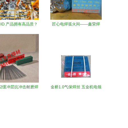
ID.产品拥有高品质？
匠心电焊弧火间——鑫荣焊
走进上汽大众新能源工
接材料厂发展纪实
厂——对焊聊“电”
102缓冲层抗冲击耐磨焊
金桥1.0气保焊丝 五金机电领
载工况下的焊接革新解
域的焊接优选
决方案