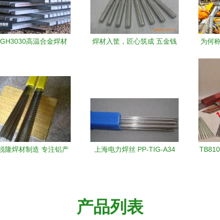
GH3030高温合金焊材
焊材入筐，匠心筑成 五金钱
为何称
领先，厂家直销助力精
际里的材料心法与附件入门
我们
密制造
锐隆焊材制造 专注铝产
上海电力焊丝 PP-TIG-A34
TB8
应，打造五金机电优质
钨极氩弧焊丝 不锈钢焊丝应
条 重
服务
用解析
产品列表