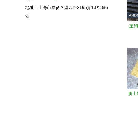
地址：上海市奉贤区望园路2165弄13号386
室
宝钢
技术
唐山
品供