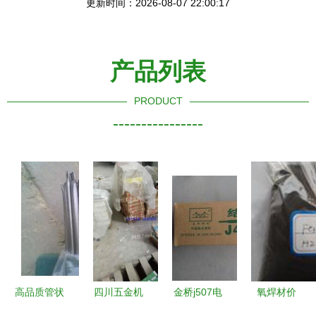
更新时间：2026-08-07 22:00:17
产品列表
PRODUCT
----------------
高品质管状
四川五金机
金桥j507电
氧焊材价
铸造碳化钨
电供求信息
焊条 金桥
格、批发与