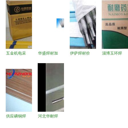
焊条源头供
图片服务平
焊材集团有
厂家选择指
应河北省曼
台 回收与
限责任总公
南 五金机
彻特焊接材
发布的便捷
司
电行业解析
料
桥梁
五金机电采
华盛焊材加
伊萨焊材价
淄博玉环焊
购指南 价
盟 核心竞
格走势与厂
材与五金机
格、厂家与
争力、金牌
家批发采购
电 匠心制
中国供应商
市场洞见与
指南
造与产业协
的深度解析
加盟的运营
同的典范
指南
供应磷铜焊
河北华耐焊
条BCu93P
材 深耕专