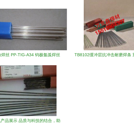
焊丝 PP-TIG-A34 钨极氩弧焊丝
TB8102缓冲层抗冲击耐磨焊条
不锈钢焊丝应用解析
下的焊接革新解决方案
产品展示 品质与科技的结合，助
力工业发展