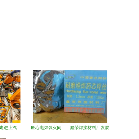
们走进上汽
匠心电焊弧火间——鑫荣焊接材料厂发展
电”
纪实