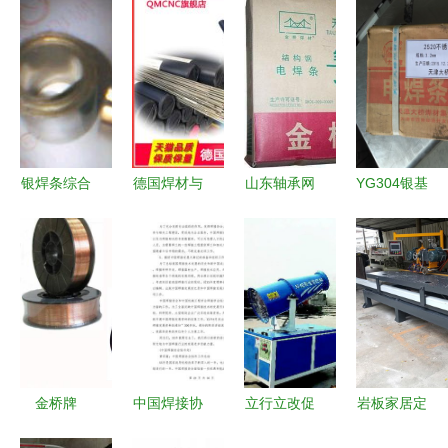
银焊条综合
德国焊材与
山东轴承网
YG304银基
指南 应
五金机电
解析 4.0金
焊料 银铜
用、特性与
品质与创新
桥焊条厂家
镍钛钎焊料
品牌选购
的工业基石
直销与2.5
的卓越之选
——以四川
焊条价格优
与选购指南
川南焊材为
势
例
金桥牌
中国焊接协
立行立改促
岩板家居定
JQ.MG70S-
会工作总结
转型，提档
制产品深加