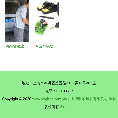
6气体保护
与中国男篮
升级谋长远
工厂设备与
焊丝 价
奥运总结:
晋源区方正
焊材方案探
格、厂家与
无突破而赞
伟业水泥制
讨
产品解析
赏，无失败
品厂绿色发
而反思
展的实践之
路
河南省建业
专业焊接助
机械厂产品
手 美国
概览 焊材
OKI/MFR-
与乳制品设
SDX焊接吸
备解决方案
锡系统详解
地址：上海市奉贤区望园路2165弄13号386室
与应用
电话：021-663**
Copyright © 2026
www.shqhhc.com
焊材
上海黔哈焊材有限公司
焊材
版权所有
Sitemap